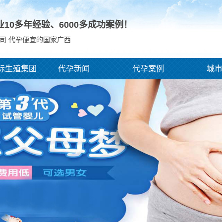
业10多年经验、
6000
多成功案例！
司 代孕便宜的国家广西
际生殖集团
代孕新闻
代孕案例
城