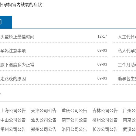
怀孕妈宫内缺氧的症状
闻
孩头型矫正最佳时间
12-17
人工代怀
怀孕妈注意事项
09-03
私人代孕
孩腋下温度多少正常
09-03
三个月助
孩走路晚的原因
09-03
助孕包生
Y
上海公司公告
天津公司公告
重庆公司公告
吉林公司公告
广州公
中山公司公告
汕头公司公告
南宁公司公告
柳州公司公告
南京公
常州公司公告
郑州公司公告
洛阳公司公告
长沙公司公告
武汉公