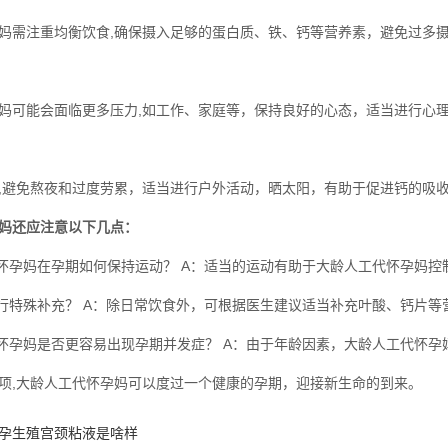
妈需注重均衡饮食,确保摄入足够的蛋白质、铁、钙等营养素，避免过多
妈可能会面临更多压力,如工作、家庭等，保持良好的心态，适当进行心
,避免熬夜和过度劳累，适当进行户外活动，晒太阳，有助于促进钙的吸
妈还应注意以下几点：
怀孕妈在孕期如何保持运动？ A：适当的运动有助于大龄人工代怀孕妈
行特殊补充？ A：除日常饮食外，可根据医生建议适当补充叶酸、钙片等
怀孕妈是否更容易出现孕期并发症？ A：由于年龄因素，大龄人工代怀
项,大龄人工代怀孕妈可以度过一个健康的孕期，迎接新生命的到来。
孕生殖宫颈粘液是啥样