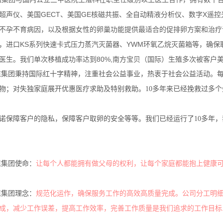
超声仪、美国GECT、美国GE核磁共振、全自动精液分析仪、数字X遥
不孕不育病因，以及根据女性的卵巢功能提供最适合的促排卵方案和治疗调养方
，进口KS系列快速卡式压力蒸汽灭菌器、YWM环氧乙烷灭菌箱等，确保
医生。我们单次移植成功率达到80%,南方宝贝（国际）生殖多次被客户美
殖集团秉持国际红十字精神，注重社会公益事业，热衷于社会公益活动。
物；对失独家庭展开优惠医疗求助及特别救助。10多年来已经挽救过多
诺保障客户的隐私，保障客户取卵的安全等等。我们已经运行了10多年
殖集团使命：
让每个人都能拥有做父母的权利，让每个家庭都能抱上健康可
殖集团理念：
规范化运作，确保服务工作的高效高质量完成。公司分工明
成，减少工作误差，提高工作效率，完善工作质量是我们追求的工作目标..