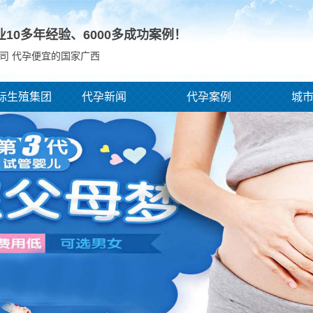
业10多年经验、
6000
多成功案例！
司 代孕便宜的国家广西
际生殖集团
代孕新闻
代孕案例
城