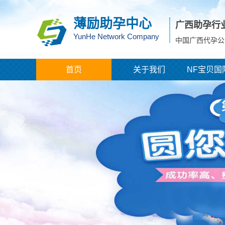
薄励助孕中心
广西助孕行
YunHe Network Company
中国广西代孕公
首页
关于我们
NF宝贝国