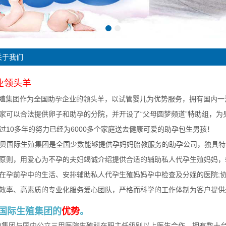
关于我们
业领头羊
殖集团作为全国助孕企业的领头羊，以试管婴儿为优势服务，拥有国内一
家可以合法提供卵子和助孕的分院，并开设了“父母圆梦频道”特助组，
过10多年的努力已经为6000多个家庭送去健康可爱的助孕包生男孩！
国际生殖集团是全国少数能够提供孕妈妈胎教服务的助孕公司，独具特
原则，用爱心为不孕的夫妇竭诚介绍提供合适的辅助私人代孕生殖妈妈，
在孕前孕中的生活、安排辅助私人代孕生殖妈妈孕中检查及分娩的医院;协
效率、高素质的专业化服务爱心团队，严格而科学的工作体制为客户提供
贝国际生殖集团的
优势
。
殖集团与国内公立三甲医院生殖科在职主任级别以上医生合作，拥有数十