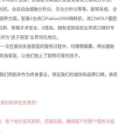
控光机、全自动血细胞分析仪、生化分析仪等等。能够系统、全
案。配备2台进口Fabius2000麻醉机、进口WOLF腹腔
取卵、移植手术安全、0感染。拥有成熟经验业界高口碑的专
评为“送子观音”业界领先地位。
每一次在面向失独家庭的服务过程中，均慷慨解囊，伸出援助
个失独家庭，让他们抱上了聪明可爱的孩子。
，我们把助孕作为终身事业，保证我们的诚信和品牌口碑，承担
爱的助孕包生男孩!
细，各个岗位各司其职，无缝衔接，确保客户的整个服务过程
.