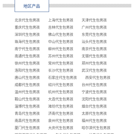
地区产品
北京代生包男孩
上海代生包男孩
天津代生包男孩
重庆代生包男孩
吉林代生包男孩
广州代生包男孩
深圳代生包男孩
佛山代生包男孩
东莞代生包男孩
珠海代生包男孩
中山代生包男孩
汕头代生包男孩
南宁代生包男孩
柳州代生包男孩
南京代生包男孩
南通代生包男孩
苏州代生包男孩
无锡代生包男孩
徐州代生包男孩
常州代生包男孩
郑州代生包男孩
洛阳代生包男孩
长沙代生包男孩
武汉代生包男孩
唐山代生包男孩
石家庄代生包男孩
西安代生包男孩
成都代生包男孩
绍兴代生包男孩
台州代生包男孩
温州代生包男孩
杭州代生包男孩
宁波代生包男孩
鞍山代生包男孩
大连代生包男孩
沈阳代生包男孩
淄博代生包男孩
潍坊代生包男孩
烟台代生包男孩
青岛代生包男孩
济南代生包男孩
太原代生包男孩
南昌代生包男孩
泉州代生包男孩
福州代生包男孩
厦门代生包男孩
大庆代生包男孩
哈尔滨代生包男孩