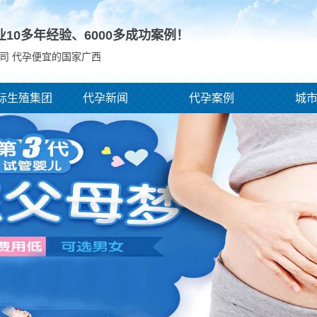
业10多年经验、
6000
多成功案例！
司 代孕便宜的国家广西
际生殖集团
代孕新闻
代孕案例
城