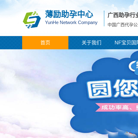
薄励助孕中心
广西助孕行
YunHe Network Company
中国广西代孕公
首页
关于我们
NF宝贝国