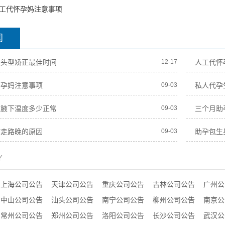
工代怀孕妈注意事项
闻
孩头型矫正最佳时间
12-17
人工代怀
怀孕妈注意事项
09-03
私人代孕
孩腋下温度多少正常
09-03
三个月助
孩走路晚的原因
09-03
助孕包生
Y
上海公司公告
天津公司公告
重庆公司公告
吉林公司公告
广州公
中山公司公告
汕头公司公告
南宁公司公告
柳州公司公告
南京公
常州公司公告
郑州公司公告
洛阳公司公告
长沙公司公告
武汉公