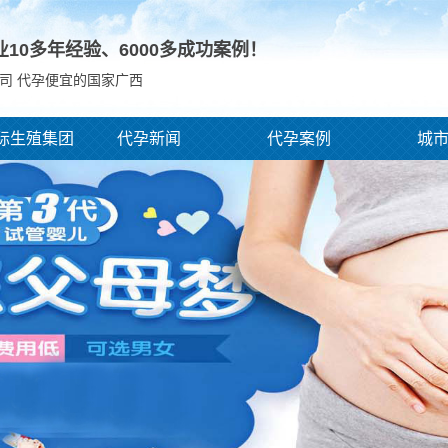
业10多年经验、
6000
多成功案例！
司 代孕便宜的国家广西
际生殖集团
代孕新闻
代孕案例
城