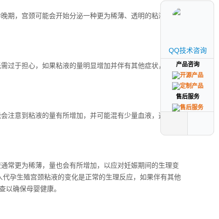
孕晚期，宫颈可能会开始分泌一种更为稀薄、透明的粘液栓，
QQ技术咨询
QQ技术咨询
产品咨询
产品咨询
无需过于担心，如果粘液的量明显增加并伴有其他症状，如瘙
售后服务
售后服务
能会注意到粘液的量有所增加，并可能混有少量血液，这是正
液通常更为稀薄，量也会有所增加，以应对妊娠期间的生理变
私人代孕生殖宫颈粘液的变化是正常的生理反应，如果伴有其他
查以确保母婴健康。