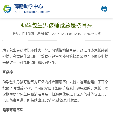
薄励助孕中心
YunHe Network Company
助孕包生男孩睡觉总是挠耳朵
分类：行业新闻
发布时间：2025-12-31 08:12:10
8760次浏览
助孕包生男孩睡觉不踏实，总是习惯性地挠耳朵，这让许多家长感到
担忧，究竟是什么原因导致助孕包生男孩频繁挠耳朵呢？下面我们就
来探讨一下可能的原因和应对措施。
耳朵痒
助孕包生男孩可能因为耳朵内部痒而忍不住去挠，这可能是由于耳朵
积聚了耳垢或异物，也可能是由于湿疹等皮肤问题导致的，家长可以
定期为助孕包生男孩清洁耳朵，但避免使用过于深入的棉签等工具，
以防伤害耳道，如持续出现此情况,建议及时就医。
睡眠环境不适