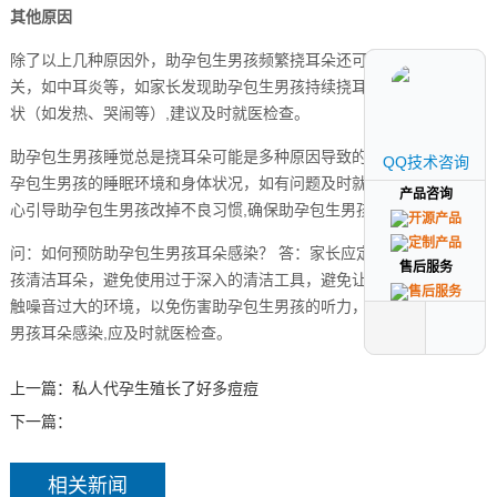
其他原因
除了以上几种原因外，助孕包生男孩频繁挠耳朵还可能与其他疾病有
关，如中耳炎等，如家长发现助孕包生男孩持续挠耳朵且伴有其他症
状（如发热、哭闹等）,建议及时就医检查。
助孕包生男孩睡觉总是挠耳朵可能是多种原因导致的，家长应关注助
QQ技术咨询
QQ技术咨询
孕包生男孩的睡眠环境和身体状况，如有问题及时就医，家长也要耐
产品咨询
产品咨询
心引导助孕包生男孩改掉不良习惯,确保助孕包生男孩健康成长。
问：如何预防助孕包生男孩耳朵感染？ 答：家长应定期为助孕包生男
售后服务
售后服务
孩清洁耳朵，避免使用过于深入的清洁工具，避免让助孕包生男孩接
触噪音过大的环境，以免伤害助孕包生男孩的听力，如怀疑助孕包生
男孩耳朵感染,应及时就医检查。
上一篇：
私人代孕生殖长了好多痘痘
下一篇：
相关新闻