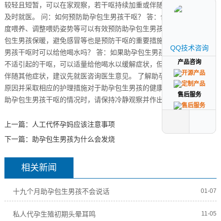
较轻且短暂，可以在家观察，若干呕持续加重或伴随其他症状，建议
及时就医。 问：如何预防助孕包生男孩干呕？ 答：合理喂养、避免过
度喂养、调整喂奶姿势等可以有效预防助孕包生男孩干呕，注意助孕
包生男孩保暖，避免感冒等也是预防干呕的重要措施。 问：助孕包生
QQ技术咨询
QQ技术咨询
男孩干呕时可以给他喝水吗？ 答：如果助孕包生男孩只是因为轻微的
产品咨询
产品咨询
不适引起的干呕，可以适量给他喝水以缓解症状，但如果干呕严重或
伴随其他症状，建议先就医咨询医生意见。 了解助孕包生男孩干呕的
原因并采取相应的护理措施对于助孕包生男孩的健康至关重要，遇到
售后服务
售后服务
助孕包生男孩干呕的情况时，请保持冷静观察并作出正确的处理。
上一篇：
人工代怀孕妈应该注意事项
下一篇：
助孕包生男孩为什么会发烧
相关新闻
十九个月助孕包生男孩不会说话
01-07
私人代孕生殖初期头晕耳鸣
11-05